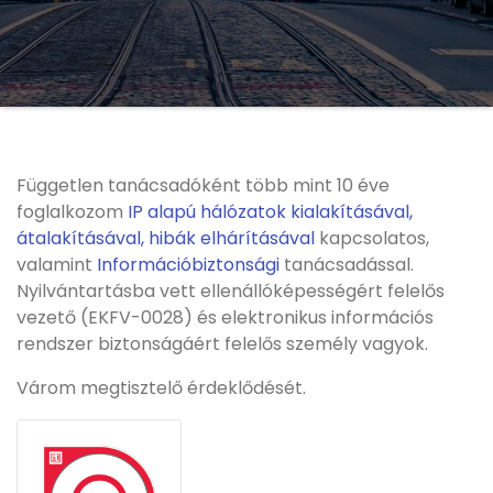
Független tanácsadóként több mint 10 éve
foglalkozom
IP alapú hálózatok kialakításával,
átalakításával, hibák elhárításával
kapcsolatos,
valamint
Információbiztonsági
tanácsadással.
Nyilvántartásba vett ellenállóképességért felelős
vezető (EKFV-0028) és elektronikus információs
rendszer biztonságáért felelős személy vagyok.
Várom megtisztelő érdeklődését.